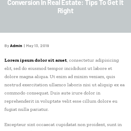
Conversion In Real Estate: Tips To Get It
Right
By
Admin
May 13, 2019
Lorem ipsum dolor sit amet
, consectetur adipisicing
elit, sed do eiusmod tempor incididunt ut labore et
dolore magna aliqua. Ut enim ad minim veniam, quis
nostrud exercitation ullamco laboris nisi ut aliquip ex ea
commodo consequat.
Duis aute irure dolor in
reprehenderit in voluptate velit esse cillum dolore eu
fugiat nulla pariatur.
Excepteur sint occaecat cupidatat non proident, sunt in